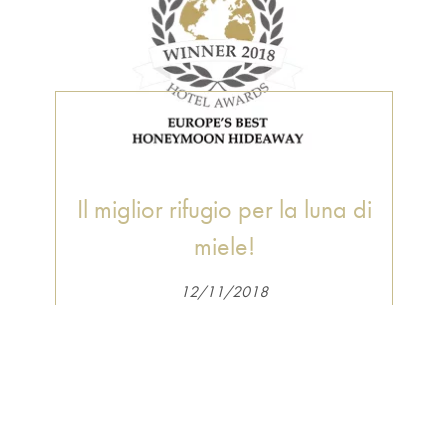
Il miglior rifugio per la luna di
miele!
12/11/2018
Proprio così! Cocoon Suites è il vincitore
del "Best Honeymoon Hideway" ai
"Boutique Hotel Awards"!
LEGGI DI PIÙ