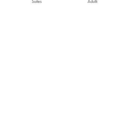
Suites
Adulti
1
1
PRENOTA ORA!
Tel: +30 22860 25230